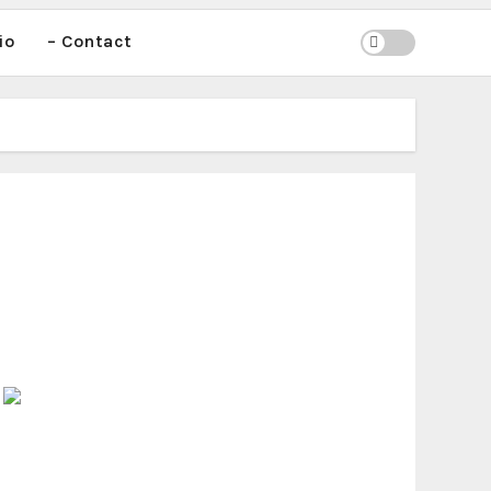
io
– Contact