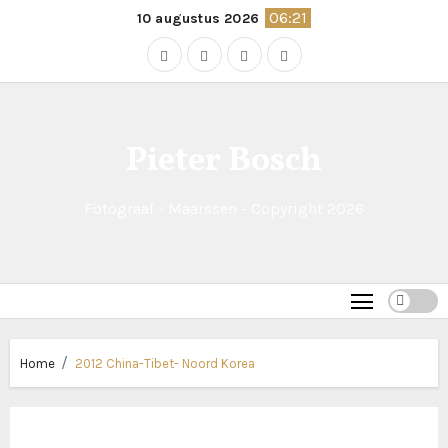
Naar
06:21
10 augustus 2026
de
inhoud
springen
Pieter Bosch
Fotograaf - Maarssen - Copyright 2026
Home
2012 China-Tibet- Noord Korea