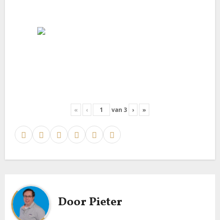
«
‹
van
3
›
»
Door
Pieter