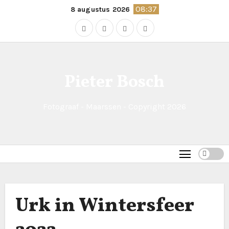
Naar
08:37
8 augustus 2026
de
inhoud
springen
Pieter Bosch
Fotograaf - Maarssen - Copyright 2026
Urk in Wintersfeer