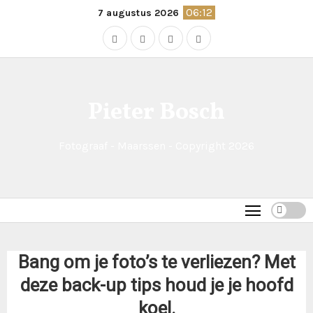
Naar
06:12
7 augustus 2026
de
inhoud
springen
Pieter Bosch
Fotograaf - Maarssen - Copyright 2026
Bang om je foto’s te verliezen? Met
deze back-up tips houd je je hoofd
koel.